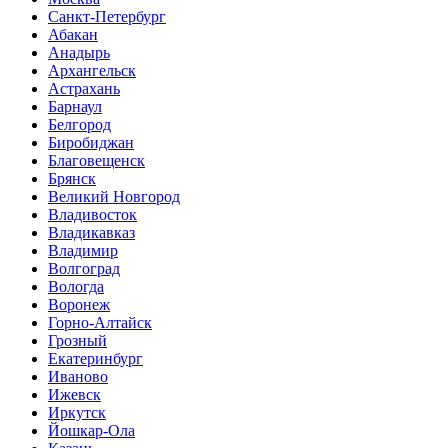
Санкт-Петербург
Абакан
Анадырь
Архангельск
Астрахань
Барнаул
Белгород
Биробиджан
Благовещенск
Брянск
Великий Новгород
Владивосток
Владикавказ
Владимир
Волгоград
Вологда
Воронеж
Горно-Алтайск
Грозный
Екатеринбург
Иваново
Ижевск
Иркутск
Йошкар-Ола