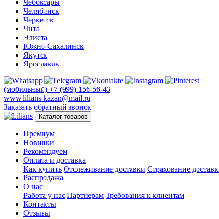
Чебоксары
Челябинск
Черкесск
Чита
Элиста
Южно-Сахалинск
Якутск
Ярославль
(мобильный)
+7 (999) 156-56-43
www.lilians-kazan@mail.ru
Заказать обратный звонок
Каталог товаров
Премиум
Новинки
Рекомендуем
Оплата и доставка
Как купить
Отслеживание доставки
Страхование доставк
Распродажа
О нас
Работа у нас
Партнерам
Требования к клиентам
Контакты
Отзывы