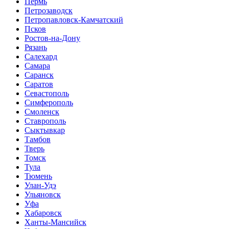
Пермь
Петрозаводск
Петропавловск-Камчатский
Псков
Ростов-на-Дону
Рязань
Салехард
Самара
Саранск
Саратов
Севастополь
Симферополь
Смоленск
Ставрополь
Сыктывкар
Тамбов
Тверь
Томск
Тула
Тюмень
Улан-Удэ
Ульяновск
Уфа
Хабаровск
Ханты-Мансийск