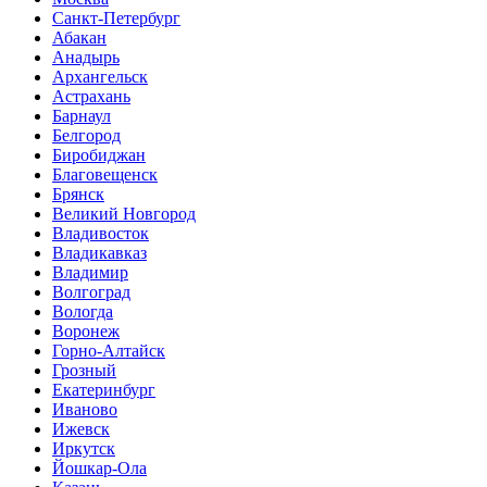
Санкт-Петербург
Абакан
Анадырь
Архангельск
Астрахань
Барнаул
Белгород
Биробиджан
Благовещенск
Брянск
Великий Новгород
Владивосток
Владикавказ
Владимир
Волгоград
Вологда
Воронеж
Горно-Алтайск
Грозный
Екатеринбург
Иваново
Ижевск
Иркутск
Йошкар-Ола