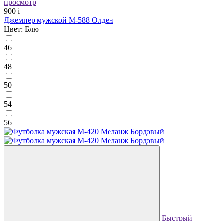
просмотр
900
i
Джемпер мужской М-588 Олден
Цвет: Блю
46
48
50
54
56
Быстрый