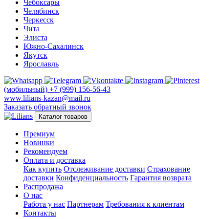
Чебоксары
Челябинск
Черкесск
Чита
Элиста
Южно-Сахалинск
Якутск
Ярославль
(мобильный)
+7 (999) 156-56-43
www.lilians-kazan@mail.ru
Заказать обратный звонок
Каталог товаров
Премиум
Новинки
Рекомендуем
Оплата и доставка
Как купить
Отслеживание доставки
Страхование
доставки
Конфиденциальность
Гарантия возврата
Распродажа
О нас
Работа у нас
Партнерам
Требования к клиентам
Контакты