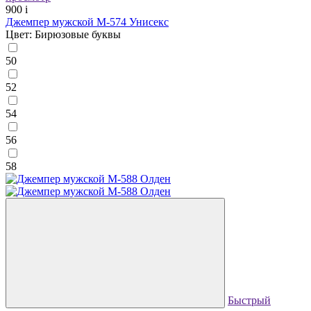
900
i
Джемпер мужской М-574 Унисекс
Цвет: Бирюзовые буквы
50
52
54
56
58
Быстрый