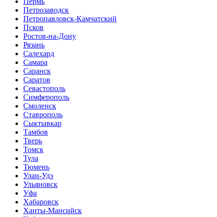
Пермь
Петрозаводск
Петропавловск-Камчатский
Псков
Ростов-на-Дону
Рязань
Салехард
Самара
Саранск
Саратов
Севастополь
Симферополь
Смоленск
Ставрополь
Сыктывкар
Тамбов
Тверь
Томск
Тула
Тюмень
Улан-Удэ
Ульяновск
Уфа
Хабаровск
Ханты-Мансийск