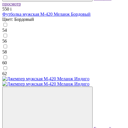
просмотр
550
i
Футболка мужская М-420 Меланж Бордовый
Цвет: Бордовый
54
56
58
60
62