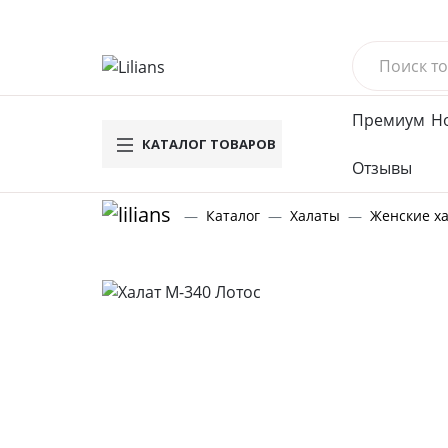
Премиум
Н
КАТАЛОГ ТОВАРОВ
Отзывы
Новинки
Му
Каталог
Халаты
Женские х
Вафельн
Махровы
Велюров
Комплек
Брюки
Футболк
Водолаз
Мужское