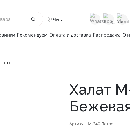
Чита
овинки
Рекомендуем
Оплата и доставка
Распродажа
О н
жской Ассортимент
Детcкий трикотаж
алаты
ые халаты
Подростковые халаты
е халаты
Халаты
Халат М
ые халаты
ты мужские/пижамы
Бежевая
и/Джемпера/Поло/
ки
Артикул: М-340 Лотос
 Нижнее белье