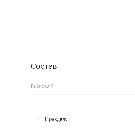
повседневные
мо
Состав
Фуфайки женские
Бр
Юбки
Вискоза%
Брюки
Шорты
Лосины/
К разделу