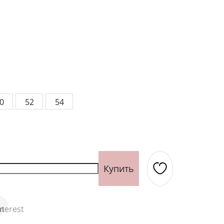
 РАЗМЕРЫ
ССИЙСКИЕ РАЗМЕРЫ
РОССИЙСКИЕ РАЗМЕРЫ
РОССИЙСКИЕ РАЗМЕРЫ
ди, см
бхват груди, см
92
Обхват груди, см
96
Обхват груди, см
100
104
108
ии, см
бхват талии, см
74
Обхват талии, см
78
Обхват талии, см
82
86
90
ые
Жакеты женские
ер, см
бхват бедер, см
98
Обхват бедер, см
102
Обхват бедер, см
106
110
114
0
52
54
Купить
Футболки и блузки