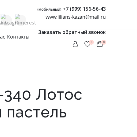
+7 (999) 156-56-43
(мобильный)
www.lilians-kazan@mail.ru
Заказать обратный звонок
ас
Контакты
0
0
Женская одежда
Туники
Мусульманские комплекты
-340 Лотос
Мусульманские платья
Платья
 пастель
Сарафаны