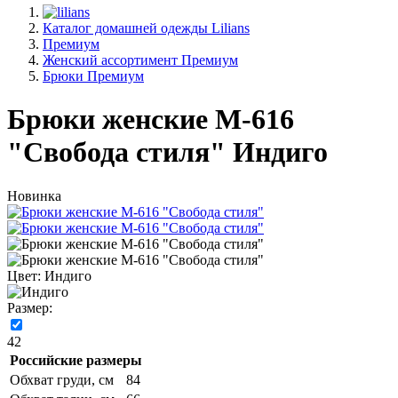
Каталог домашней одежды Lilians
Премиум
Женский ассортимент Премиум
Брюки Премиум
Брюки женские М-616
"Свобода стиля" Индиго
Новинка
Цвет:
Индиго
Размер:
42
Российские размеры
Обхват груди, см
84