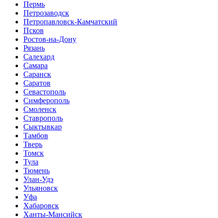
Пермь
Петрозаводск
Петропавловск-Камчатский
Псков
Ростов-на-Дону
Рязань
Салехард
Самара
Саранск
Саратов
Севастополь
Симферополь
Смоленск
Ставрополь
Сыктывкар
Тамбов
Тверь
Томск
Тула
Тюмень
Улан-Удэ
Ульяновск
Уфа
Хабаровск
Ханты-Мансийск