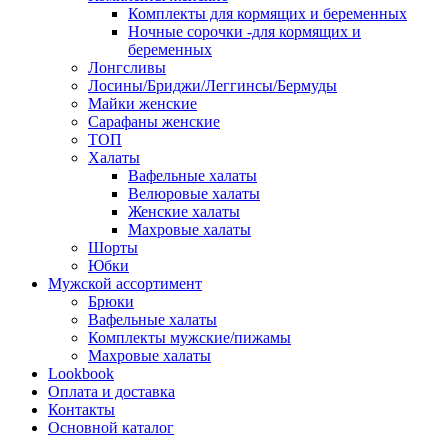
Комплекты для кормящих и беременных
Ночные сорочки -для кормящих и
беременных
Лонгсливы
Лосины/Бриджи/Леггинсы/Бермуды
Майки женские
Сарафаны женские
ТОП
Халаты
Вафельные халаты
Велюровые халаты
Женские халаты
Махровые халаты
Шорты
Юбки
Мужской ассортимент
Брюки
Вафельные халаты
Комплекты мужские/пижамы
Махровые халаты
Lookbook
Оплата и доставка
Контакты
Основной каталог