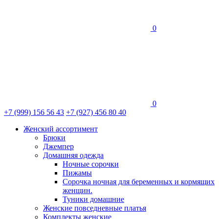
0
0
+7 (999) 156 56 43
+7 (927) 456 80 40
Женский ассортимент
Брюки
Джемпер
Домашняя одежда
Ночные сорочки
Пижамы
Сорочка ночная для беременных и кормящих
женщин.
Туники домашние
Женские повседневные платья
Комплекты женские