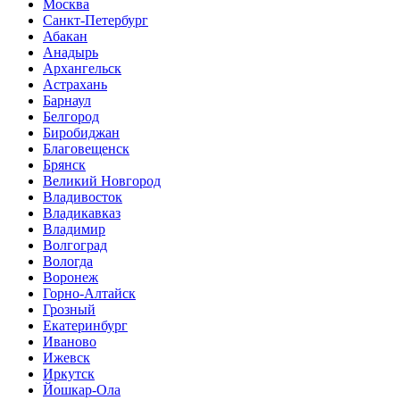
Москва
Санкт-Петербург
Абакан
Анадырь
Архангельск
Астрахань
Барнаул
Белгород
Биробиджан
Благовещенск
Брянск
Великий Новгород
Владивосток
Владикавказ
Владимир
Волгоград
Вологда
Воронеж
Горно-Алтайск
Грозный
Екатеринбург
Иваново
Ижевск
Иркутск
Йошкар-Ола