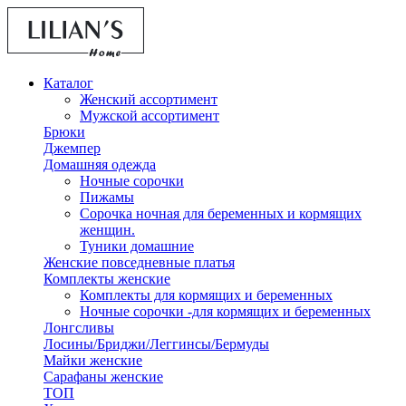
Каталог
Женский ассортимент
Мужской ассортимент
Брюки
Джемпер
Домашняя одежда
Ночные сорочки
Пижамы
Сорочка ночная для беременных и кормящих
женщин.
Туники домашние
Женские повседневные платья
Комплекты женские
Комплекты для кормящих и беременных
Ночные сорочки -для кормящих и беременных
Лонгсливы
Лосины/Бриджи/Леггинсы/Бермуды
Майки женские
Сарафаны женские
ТОП