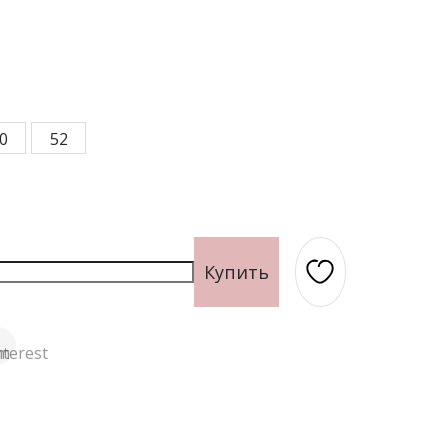
лии, см
бхват талии, см
74
Обхват талии, см
78
82
86
дер, см
бхват бедер, см
98
Обхват бедер, см
102
106
110
0
52
Купить