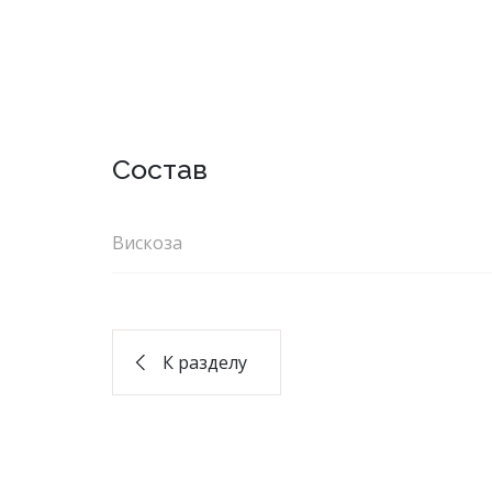
Состав
Вискоза
К разделу