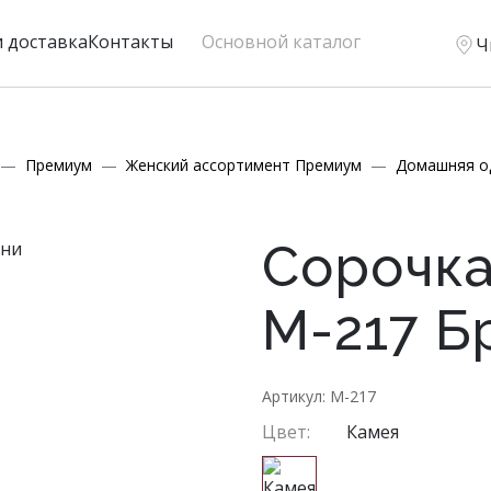
и доставка
Контакты
Основной каталог
Ч
Премиум
Женский ассортимент Премиум
Домашняя о
Сорочка
М-217 Б
Артикул: М-217
Цвет:
Камея
РОССИЙСКИЕ РАЗМЕРЫ
РОССИЙСКИЕ РАЗМЕРЫ
РОССИЙСКИЕ
РО
Обхват груди, см
Обхват груди, см
Обхват гру
88
О