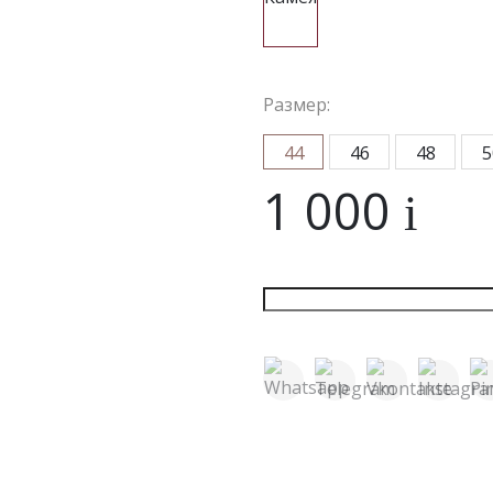
Обхват талии, см
Обхват талии, см
Обхват та
70
О
Обхват бедер, см
Обхват бедер, см
Обхват бе
94
О
Размер:
44
46
48
5
1 000
i