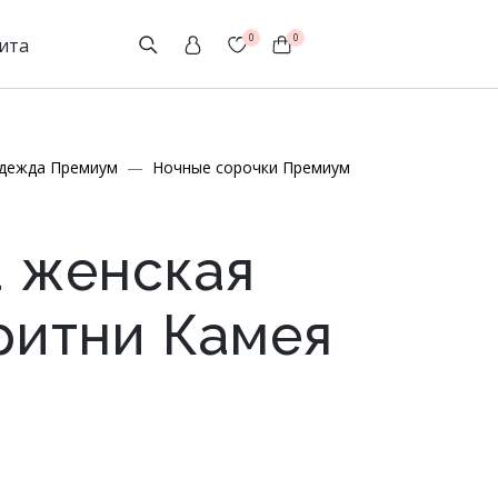
0
0
ита
дежда Премиум
Ночные сорочки Премиум
 женская
ритни Камея
 РАЗМЕРЫ
ССИЙСКИЕ РАЗМЕРЫ
РОССИЙСКИЕ РАЗМЕРЫ
ди, см
бхват груди, см
92
Обхват груди, см
96
100
104