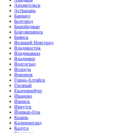
Архангельск
Астрахань
Барнаул
Белгород
Биробиджан
Благовещенск
Брянск
Великий Новгород
Владивосток
Владикавказ
Владимир
Волгоград
Вологда
Воронеж
Горно-Алтайск
Грозный
Екатеринбург
Иваново
Ижевск
Иркутск
Йошкар-Ола
Казань
Калининград
Калуга