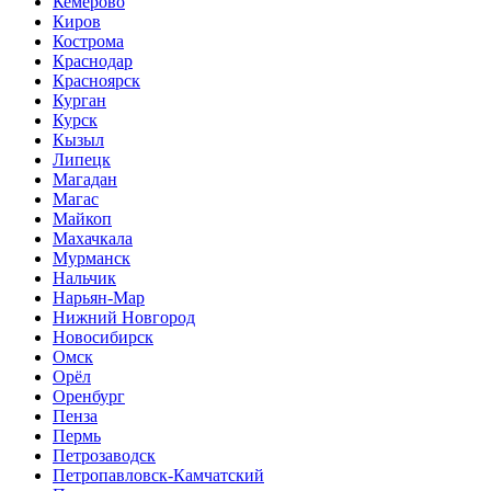
Кемерово
Киров
Кострома
Краснодар
Красноярск
Курган
Курск
Кызыл
Липецк
Магадан
Магас
Майкоп
Махачкала
Мурманск
Нальчик
Нарьян-Мар
Нижний Новгород
Новосибирск
Омск
Орёл
Оренбург
Пенза
Пермь
Петрозаводск
Петропавловск-Камчатский