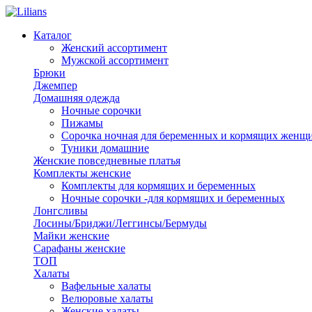
Каталог
Женский ассортимент
Мужской ассортимент
Брюки
Джемпер
Домашняя одежда
Ночные сорочки
Пижамы
Сорочка ночная для беременных и кормящих женщ
Туники домашние
Женские повседневные платья
Комплекты женские
Комплекты для кормящих и беременных
Ночные сорочки -для кормящих и беременных
Лонгсливы
Лосины/Бриджи/Леггинсы/Бермуды
Майки женские
Сарафаны женские
ТОП
Халаты
Вафельные халаты
Велюровые халаты
Женские халаты