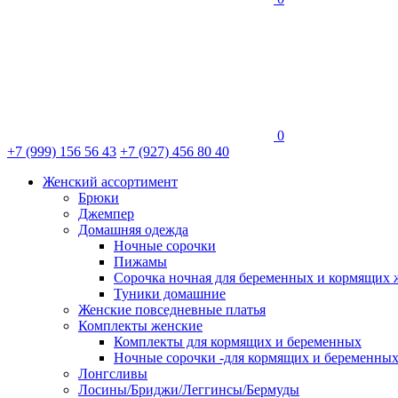
0
+7 (999) 156 56 43
+7 (927) 456 80 40
Женский ассортимент
Брюки
Джемпер
Домашняя одежда
Ночные сорочки
Пижамы
Сорочка ночная для беременных и кормящих
Туники домашние
Женские повседневные платья
Комплекты женские
Комплекты для кормящих и беременных
Ночные сорочки -для кормящих и беременны
Лонгсливы
Лосины/Бриджи/Леггинсы/Бермуды