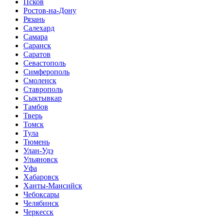
Псков
Ростов-на-Дону
Рязань
Салехард
Самара
Саранск
Саратов
Севастополь
Симферополь
Смоленск
Ставрополь
Сыктывкар
Тамбов
Тверь
Томск
Тула
Тюмень
Улан-Удэ
Ульяновск
Уфа
Хабаровск
Ханты-Мансийск
Чебоксары
Челябинск
Черкесск