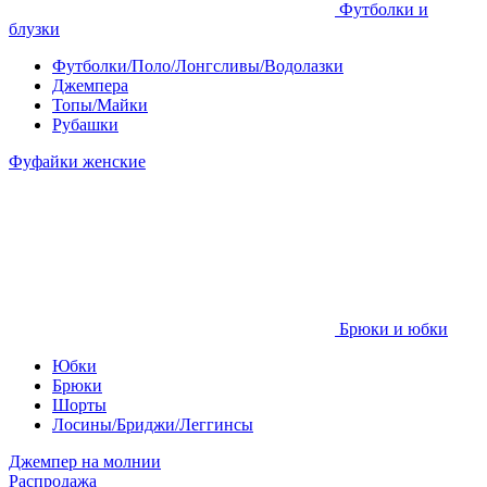
Футболки и
блузки
Футболки/Поло/Лонгсливы/Водолазки
Джемпера
Топы/Майки
Рубашки
Фуфайки женские
Брюки и юбки
Юбки
Брюки
Шорты
Лосины/Бриджи/Леггинсы
Джемпер на молнии
Распродажа