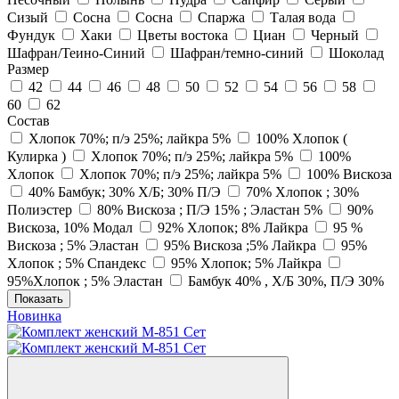
Сизый
Сосна
Сосна
Спаржа
Талая вода
Фундук
Хаки
Цветы востока
Циан
Черный
Шафран/Теино-Синий
Шафран/темно-синий
Шоколад
Размер
42
44
46
48
50
52
54
56
58
60
62
Состав
Хлопок 70%; п/э 25%; лайкра 5%
100% Хлопок (
Кулирка )
Хлопок 70%; п/э 25%; лайкра 5%
100%
Хлопок
Хлопок 70%; п/э 25%; лайкра 5%
100% Вискоза
40% Бамбук; 30% Х/Б; 30% П/Э
70% Хлопок ; 30%
Полиэстер
80% Вискоза ; П/Э 15% ; Эластан 5%
90%
Вискоза, 10% Модал
92% Хлопок; 8% Лайкра
95 %
Вискоза ; 5% Эластан
95% Вискоза ;5% Лайкра
95%
Хлопок ; 5% Спандекс
95% Хлопок; 5% Лайкра
95%Хлопок ; 5% Эластан
Бамбук 40% , Х/Б 30%, П/Э 30%
Показать
Новинка