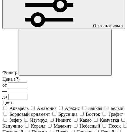
Открыть фильтр
Фильтр
Цена (₽)
от
—
до
Цвет
Акварель
Амазонка
Арахис
Байкал
Белый
Бордовый орнамент
Брусника
Восток
Графит
Зефир
Изумруд
Индиго
Какао
Камчатка
Капучино
Коралл
Малахит
Небесный
Песок
Песочный
Полынь
Пудра
Сапфир
Серый