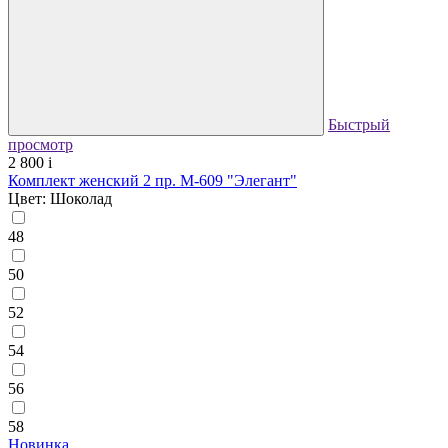
Быстрый
просмотр
2 800
i
Комплект женский 2 пр. М-609 "Элегант"
Цвет: Шоколад
48
50
52
54
56
58
Новинка