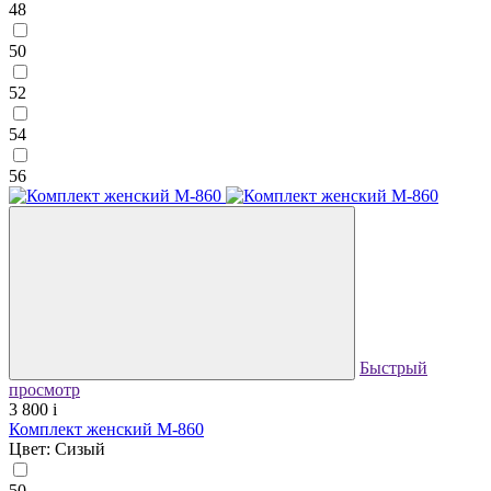
48
50
52
54
56
Быстрый
просмотр
3 800
i
Комплект женский М-860
Цвет: Сизый
50