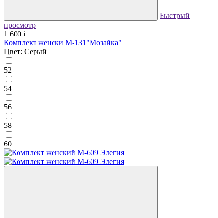
Быстрый
просмотр
1 600
i
Комплект женски М-131"Мозайка"
Цвет: Серый
52
54
56
58
60