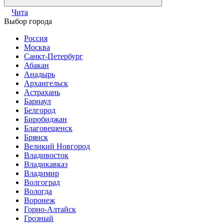
Чита
Выбор города
Россия
Москва
Санкт-Петербург
Абакан
Анадырь
Архангельск
Астрахань
Барнаул
Белгород
Биробиджан
Благовещенск
Брянск
Великий Новгород
Владивосток
Владикавказ
Владимир
Волгоград
Вологда
Воронеж
Горно-Алтайск
Грозный