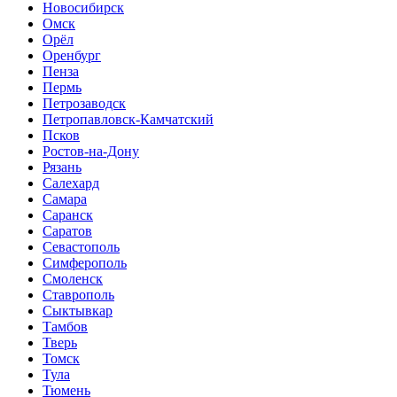
Новосибирск
Омск
Орёл
Оренбург
Пенза
Пермь
Петрозаводск
Петропавловск-Камчатский
Псков
Ростов-на-Дону
Рязань
Салехард
Самара
Саранск
Саратов
Севастополь
Симферополь
Смоленск
Ставрополь
Сыктывкар
Тамбов
Тверь
Томск
Тула
Тюмень