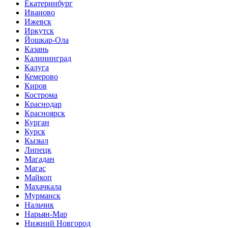
Екатеринбург
Иваново
Ижевск
Иркутск
Йошкар-Ола
Казань
Калининград
Калуга
Кемерово
Киров
Кострома
Краснодар
Красноярск
Курган
Курск
Кызыл
Липецк
Магадан
Магас
Майкоп
Махачкала
Мурманск
Нальчик
Нарьян-Мар
Нижний Новгород