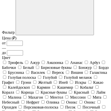
Фильтр
Цена (₽)
от
—
до
Цвет
Трюфель
Ажур
Амазонка
Ананас
Арбуз
Бабочки
Белый
Бирюзовые буквы
Бонжур
Бордо
Брусника
Василек
Вереск
Вишня
Галактика
Голубая полоска
Голубой
Голубой меланж
Графит
Грэни
Желтый
Иней
Искры
Какао
Калейдоскоп
Кармин
Кашемир
Кобальт
Коралл
Корица
Красные буквы
Красный
Лайм
Малина
Махагон
Ментол
Миссони
Мята
Небесный
Нефрит
Оливка
Оникс
Оникс
Орхидея
Персиковая-полоска
Песок
Песочный