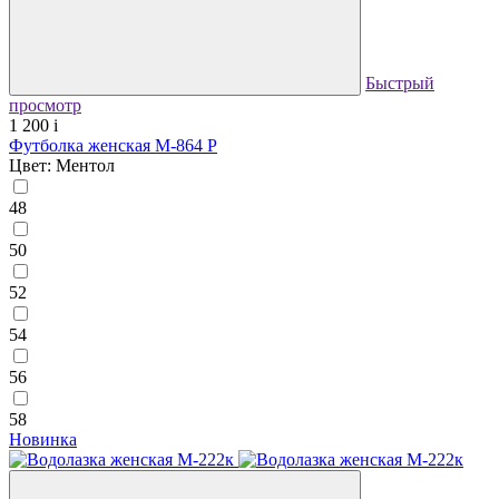
Быстрый
просмотр
1 200
i
Футболка женская М-864 Р
Цвет: Ментол
48
50
52
54
56
58
Новинка