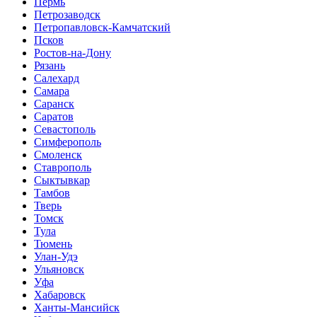
Пермь
Петрозаводск
Петропавловск-Камчатский
Псков
Ростов-на-Дону
Рязань
Салехард
Самара
Саранск
Саратов
Севастополь
Симферополь
Смоленск
Ставрополь
Сыктывкар
Тамбов
Тверь
Томск
Тула
Тюмень
Улан-Удэ
Ульяновск
Уфа
Хабаровск
Ханты-Мансийск