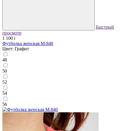
Быстрый
просмотр
1 100
i
Футболка женская М-840
Цвет: Графит
48
50
52
54
56