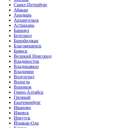
Санкт-Петербург
Абакан
Анадырь
Архангельск
Астрахань
Барнаул
Белгород
Биробиджан
Благовещенск
Брянск
Великий Новгород
Владивосток
Владикавказ
Владимир
Волгоград
Вологда
Воронеж
Горно-Алтайск
Грозный
Екатеринбург
Иваново
Ижевск
Иркутск
Йошкар-Ола