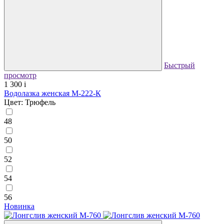
Быстрый
просмотр
1 300
i
Водолазка женская М-222-К
Цвет: Трюфель
48
50
52
54
56
Новинка