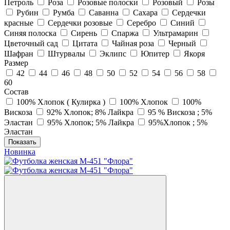
Петроль
Роза
Розовые полоски
Розовый
Розы
Рубин
Румба
Саванна
Сахара
Сердечки
красные
Сердечки розовые
Серебро
Синий
Синяя полоска
Сирень
Спаржа
Ультрамарин
Цветочный сад
Цитата
Чайная роза
Черный
Шафран
Штурвалы
Эклипс
Юпитер
Якоря
Размер
42
44
46
48
50
52
54
56
58
60
Состав
100% Хлопок ( Кулирка )
100% Хлопок
100%
Вискоза
92% Хлопок; 8% Лайкра
95 % Вискоза ; 5%
Эластан
95% Хлопок; 5% Лайкра
95%Хлопок ; 5%
Эластан
Показать
Новинка