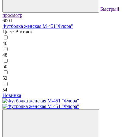
Быстрый
просмотр
600
i
Футболка женская М-451"Флора"
Цвет: Василек
46
48
50
52
54
Новинка