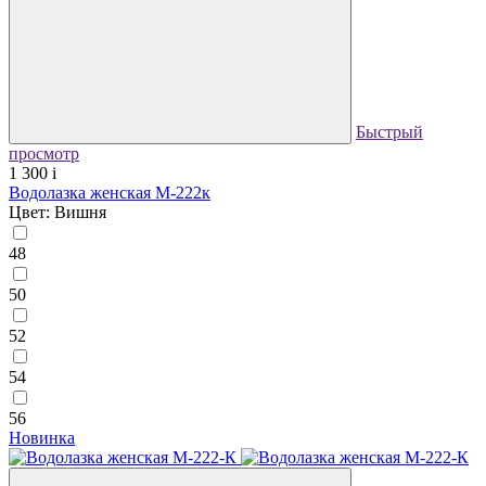
Быстрый
просмотр
1 300
i
Водолазка женская М-222к
Цвет: Вишня
48
50
52
54
56
Новинка