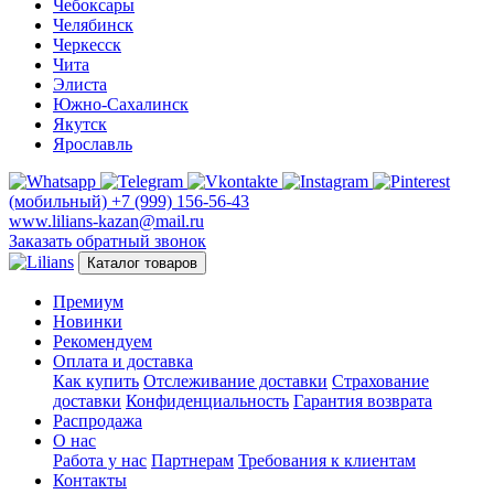
Чебоксары
Челябинск
Черкесск
Чита
Элиста
Южно-Сахалинск
Якутск
Ярославль
(мобильный)
+7 (999) 156-56-43
www.lilians-kazan@mail.ru
Заказать обратный звонок
Каталог товаров
Премиум
Новинки
Рекомендуем
Оплата и доставка
Как купить
Отслеживание доставки
Страхование
доставки
Конфиденциальность
Гарантия возврата
Распродажа
О нас
Работа у нас
Партнерам
Требования к клиентам
Контакты