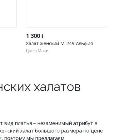
Быстрый просмотр
1 300
i
Халат женский М-249 Альфия
Цвет: Маки
66
ских халатов
т вид платья – незаменимый атрибут в
женский халат большого размера по цене
и, поэтому мы предлагаем