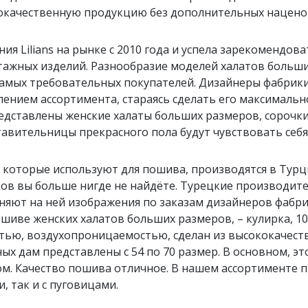
окачественную продукцию без дополнительных нацено
ия Lilians на рынке с 2010 года и успела зарекомендо
тажных изделий. Разнообразие моделей халатов больши
амых требовательных покупателей. Дизайнеры фабрики 
ением ассортимента, стараясь сделать его максималь
едставлены женские халаты больших размеров, сорочки
авительницы прекрасного пола будут чувствовать себя
 которые используют для пошива, производятся в Турц
ов вы больше нигде не найдёте. Турецкие производите
яют на ней изображения по заказам дизайнеров фабрик
шиве женских халатов больших размеров, – кулирка, 1
тью, воздухопроницаемостью, сделан из высококачест
ых дам представлены с 54 по 70 размер. В основном, э
м. Качество пошива отличное. В нашем ассортименте п
, так и с пуговицами.