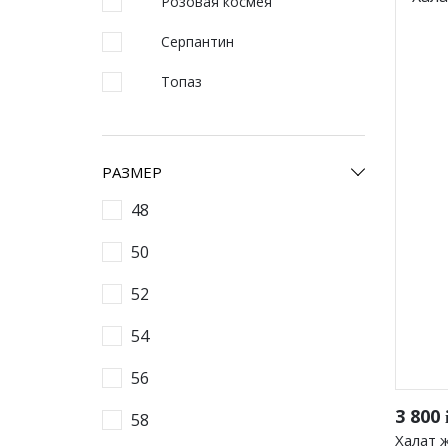
Розовая космея
58
повседневные
мо
Серпантин
Топаз
РАЗМЕР
48
Фуфайки женские
Бр
50
Юбки
Брюки
52
Шорты
54
Лосины/
56
3 800
58
Халат 