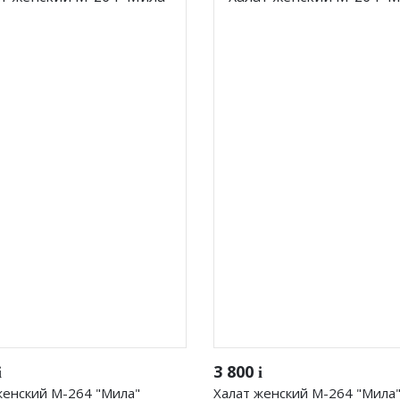
лнии
юки и юбки
Джемпер на молнии
Бриджи/Леггинсы
Быстрый просмотр
Быстрый просмотр
3 800
i
i
женский М-264 "Мила"
Халат женский М-264 "Мила