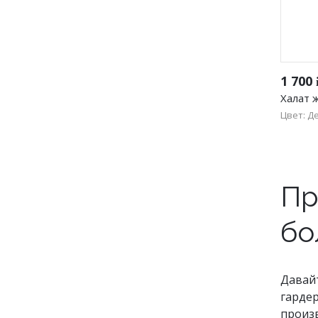
1 700
Халат 
Цвет: Д
64
Пр
бо
Давайт
гардер
произв