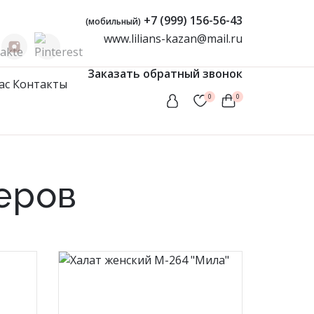
+7 (999) 156-56-43
(мобильный)
www.lilians-kazan@mail.ru
Заказать обратный звонок
ас
Контакты
0
0
Женская одежда
Туники
еров
Мусульманские комплекты
Мусульманские платья
Платья
Сарафаны