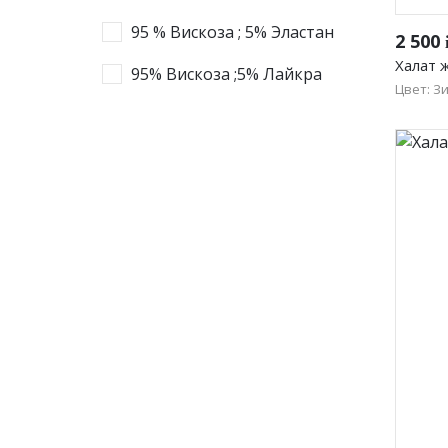
95 % Вискоза ; 5% Эластан
2 500
Халат 
95% Вискоза ;5% Лайкра
Цвет: З
48
56