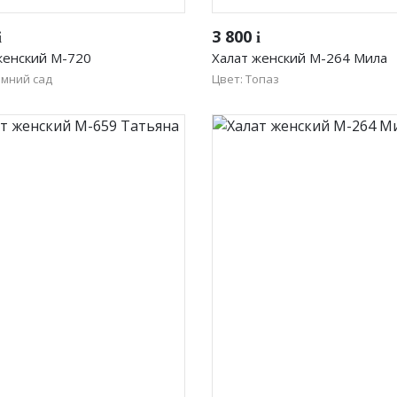
Быстрый просмотр
Быстрый просмотр
3 800
i
i
женский М-720
Халат женский М-264 Мила
имний сад
Цвет: Топаз
50
52
54
56
58