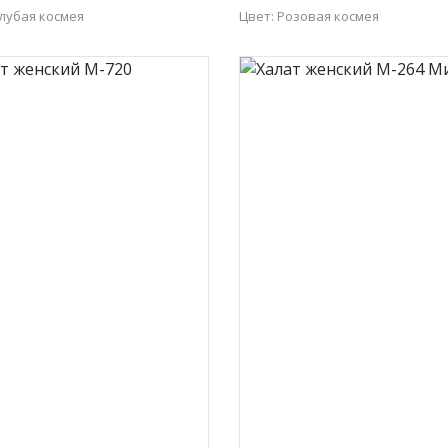
олубая космея
Цвет: Розовая космея
52
54
56
50
52
54
56
58