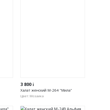
ые
Жакеты женские
Быстрый просмотр
3 800
i
Халат женский М-264 "Мила"
Цвет: Мозаика
50
52
54
56
Футболки и блузки