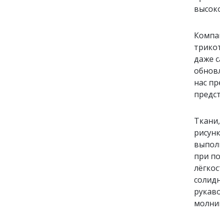
высок
Компан
трико
даже с
обновл
нас пр
предст
Ткани,
рисунк
выполн
при по
лёгкос
солидн
рукаво
молнии