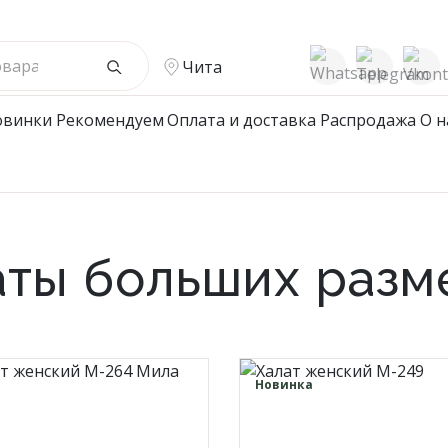
Чита
овинки
Рекомендуем
Оплата и доставка
Распродажа
О н
жской Ассортимент
Детcкий трикотаж
ые халаты
Подростковые халаты
аты больших разм
е халаты
Халаты
ые халаты
ты мужские/пижамы
и/Джемпера/Поло/
Новинка
ки
 Нижнее белье