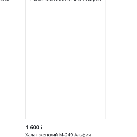
58
Футболки/Поло/Лонгсливы/
Водолазки
Джемпера
Топы/Майки
Рубашки
Распродажа
Быстрый просмотр
1 600
i
"
Халат женский М-249 Альфия