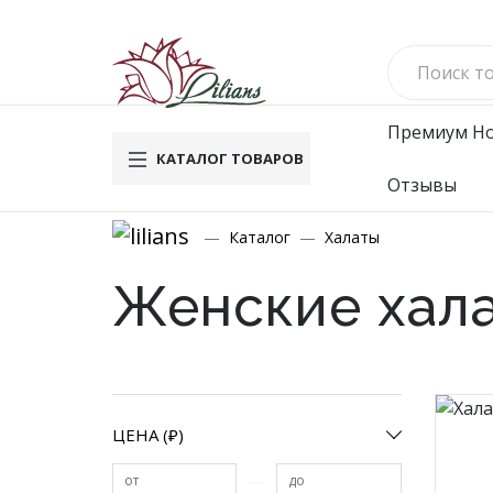
Премиум
Н
КАТАЛОГ ТОВАРОВ
Отзывы
Новинки
Му
Каталог
Халаты
Вафельн
Женские хал
Махровы
Велюров
Комплек
Брюки
Футболк
ЦЕНА (₽)
Водолаз
Мужское
—
от
до