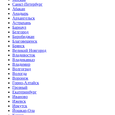
Санкт-Петербург
Абакан
Анадырь
Архангельск
Астрахань
Барнаул
Белгород
Биробиджан
Благовещенск
Брянск
Великий Новгород
Владивосток
Владикавказ
Владимир
Волгоград
Вологда
Воронеж
Горно-Алтайск
Грозный
Екатеринбург
Иваново
Ижевск
Иркутск
Йошкар-Ола