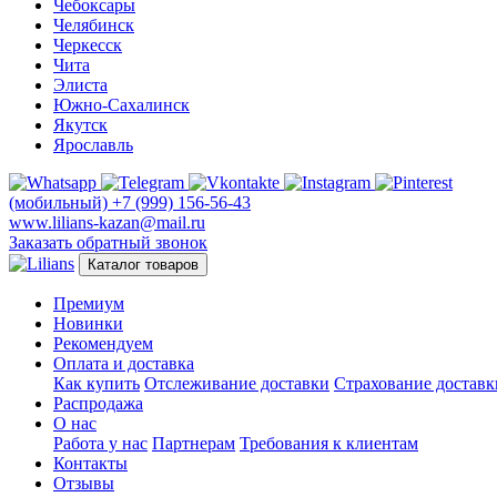
Чебоксары
Челябинск
Черкесск
Чита
Элиста
Южно-Сахалинск
Якутск
Ярославль
(мобильный)
+7 (999) 156-56-43
www.lilians-kazan@mail.ru
Заказать обратный звонок
Каталог товаров
Премиум
Новинки
Рекомендуем
Оплата и доставка
Как купить
Отслеживание доставки
Страхование доставк
Распродажа
О нас
Работа у нас
Партнерам
Требования к клиентам
Контакты
Отзывы