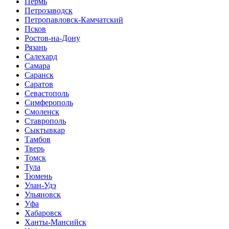
Пермь
Петрозаводск
Петропавловск-Камчатский
Псков
Ростов-на-Дону
Рязань
Салехард
Самара
Саранск
Саратов
Севастополь
Симферополь
Смоленск
Ставрополь
Сыктывкар
Тамбов
Тверь
Томск
Тула
Тюмень
Улан-Удэ
Ульяновск
Уфа
Хабаровск
Ханты-Мансийск