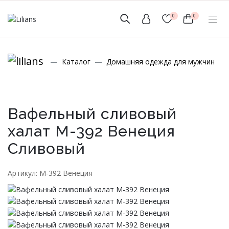
0
0
(мобильный)
Каталог
Домашняя одежда для мужчин
+7 (999) 156-56-43
www.lilians-kazan@mail.ru
Вафельный сливовый
халат М-392 Венеция
Сливовый
Новинки
Артикул: М-392 Венеция
Мужской Ассортимент
Детcкий трикотаж