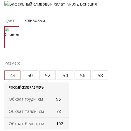
Женская одежда
Халаты
Цвет:
Сливовый
Домашняя одежда
Женские спортивные костюмы
Жакеты женские
Размер:
Комплекты женские повседневные
48
50
52
54
56
58
Куртка женская на молнии
РОССИЙСКИЕ РАЗМЕРЫ
Обхват груди, см
96
Рекомендуем
Обхват талии, см
78
Футболки и блузки
Обхват бедер, см
102