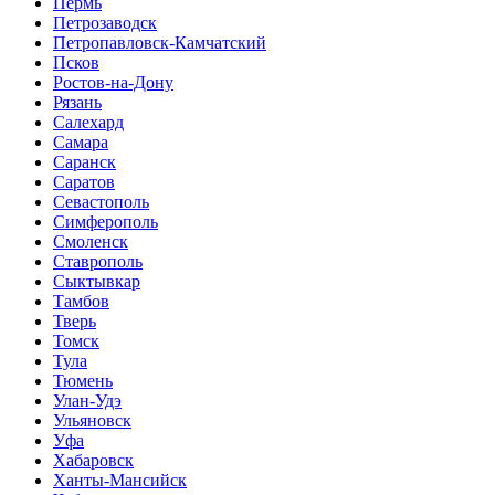
Пермь
Петрозаводск
Петропавловск-Камчатский
Псков
Ростов-на-Дону
Рязань
Салехард
Самара
Саранск
Саратов
Севастополь
Симферополь
Смоленск
Ставрополь
Сыктывкар
Тамбов
Тверь
Томск
Тула
Тюмень
Улан-Удэ
Ульяновск
Уфа
Хабаровск
Ханты-Мансийск