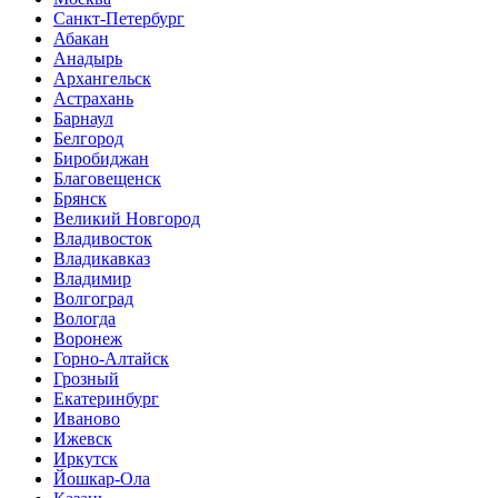
Санкт-Петербург
Абакан
Анадырь
Архангельск
Астрахань
Барнаул
Белгород
Биробиджан
Благовещенск
Брянск
Великий Новгород
Владивосток
Владикавказ
Владимир
Волгоград
Вологда
Воронеж
Горно-Алтайск
Грозный
Екатеринбург
Иваново
Ижевск
Иркутск
Йошкар-Ола