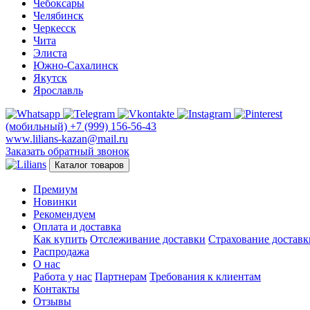
Чебоксары
Челябинск
Черкесск
Чита
Элиста
Южно-Сахалинск
Якутск
Ярославль
(мобильный)
+7 (999) 156-56-43
www.lilians-kazan@mail.ru
Заказать обратный звонок
Каталог товаров
Премиум
Новинки
Рекомендуем
Оплата и доставка
Как купить
Отслеживание доставки
Страхование доставк
Распродажа
О нас
Работа у нас
Партнерам
Требования к клиентам
Контакты
Отзывы