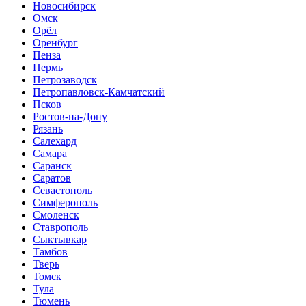
Новосибирск
Омск
Орёл
Оренбург
Пенза
Пермь
Петрозаводск
Петропавловск-Камчатский
Псков
Ростов-на-Дону
Рязань
Салехард
Самара
Саранск
Саратов
Севастополь
Симферополь
Смоленск
Ставрополь
Сыктывкар
Тамбов
Тверь
Томск
Тула
Тюмень