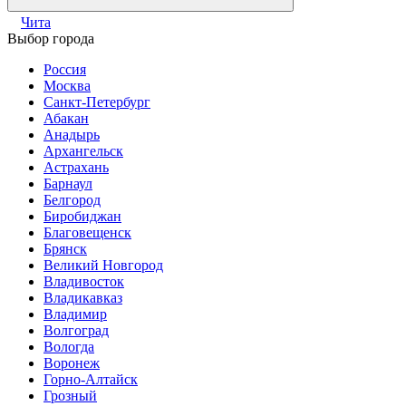
Чита
Выбор города
Россия
Москва
Санкт-Петербург
Абакан
Анадырь
Архангельск
Астрахань
Барнаул
Белгород
Биробиджан
Благовещенск
Брянск
Великий Новгород
Владивосток
Владикавказ
Владимир
Волгоград
Вологда
Воронеж
Горно-Алтайск
Грозный