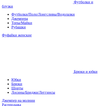
Футболки и
блузки
Футболки/Поло/Лонгсливы/Водолазки
Джемпера
Топы/Майки
Рубашки
Фуфайки женские
Брюки и юбки
Юбки
Брюки
Шорты
Лосины/Бриджи/Леггинсы
Джемпер на молнии
Распродажа