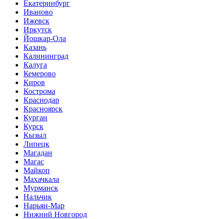
Екатеринбург
Иваново
Ижевск
Иркутск
Йошкар-Ола
Казань
Калининград
Калуга
Кемерово
Киров
Кострома
Краснодар
Красноярск
Курган
Курск
Кызыл
Липецк
Магадан
Магас
Майкоп
Махачкала
Мурманск
Нальчик
Нарьян-Мар
Нижний Новгород