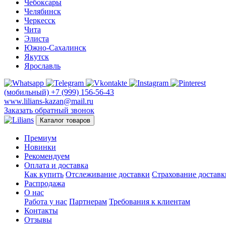
Чебоксары
Челябинск
Черкесск
Чита
Элиста
Южно-Сахалинск
Якутск
Ярославль
(мобильный)
+7 (999) 156-56-43
www.lilians-kazan@mail.ru
Заказать обратный звонок
Каталог товаров
Премиум
Новинки
Рекомендуем
Оплата и доставка
Как купить
Отслеживание доставки
Страхование доставк
Распродажа
О нас
Работа у нас
Партнерам
Требования к клиентам
Контакты
Отзывы