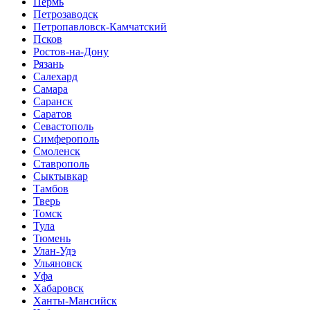
Пермь
Петрозаводск
Петропавловск-Камчатский
Псков
Ростов-на-Дону
Рязань
Салехард
Самара
Саранск
Саратов
Севастополь
Симферополь
Смоленск
Ставрополь
Сыктывкар
Тамбов
Тверь
Томск
Тула
Тюмень
Улан-Удэ
Ульяновск
Уфа
Хабаровск
Ханты-Мансийск