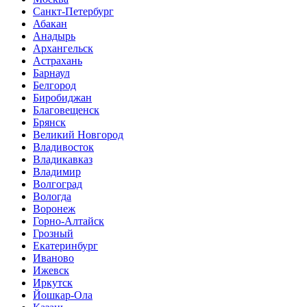
Санкт-Петербург
Абакан
Анадырь
Архангельск
Астрахань
Барнаул
Белгород
Биробиджан
Благовещенск
Брянск
Великий Новгород
Владивосток
Владикавказ
Владимир
Волгоград
Вологда
Воронеж
Горно-Алтайск
Грозный
Екатеринбург
Иваново
Ижевск
Иркутск
Йошкар-Ола