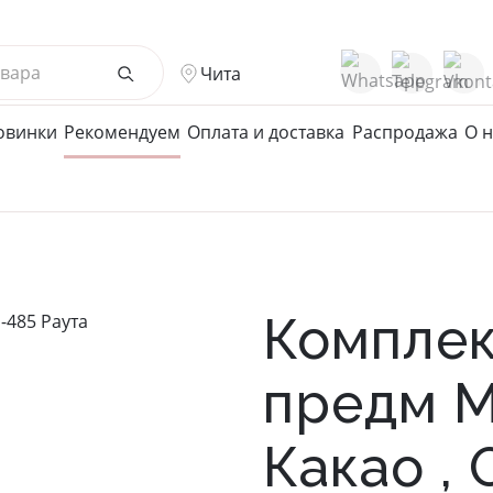
Чита
овинки
Рекомендуем
Оплата и доставка
Распродажа
О н
жской Ассортимент
Детcкий трикотаж
ные халаты
Подростковые халаты
ые халаты
Халаты
Комплек
вые халаты
кты мужские/пижамы
предм М
ки/Джемпера/Поло/
зки
Какао ,
 Нижнее белье