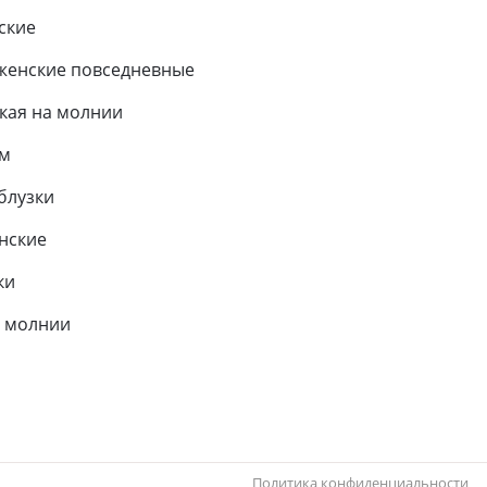
ские
женские повседневные
кая на молнии
ем
блузки
нские
ки
 молнии
Политика конфиденциальности