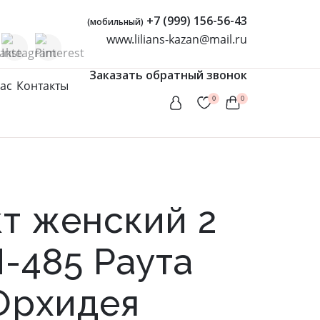
+7 (999) 156-56-43
(мобильный)
www.lilians-kazan@mail.ru
Заказать обратный звонок
ас
Контакты
0
0
Женская одежда
Туники
Мусульманские комплекты
т женский 2
Мусульманские платья
Платья
-485 Раута
Сарафаны
 Орхидея