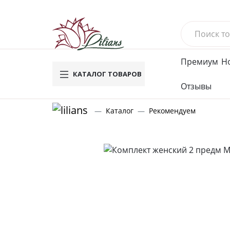
Премиум
Н
КАТАЛОГ ТОВАРОВ
Отзывы
Новинки
Му
Каталог
Рекомендуем
Вафель
Махров
Велюро
Компле
Брюки
Футбол
Водола
Мужское