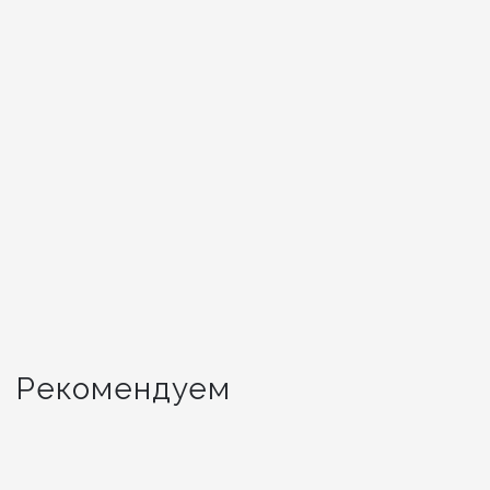
700
550
i
i
Футболка мужская М-420 Барс
Футболка мужская М-42
Меланж Бордовый
Цвет: Хаки
Цвет: Бордовый
Рекомендуем