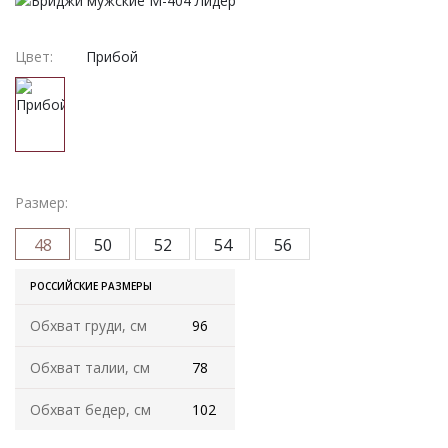
Женская одежда
Халаты
Цвет:
Прибой
Домашняя одежда
Женские спортивные костюмы
Жакеты женские
Размер:
48
50
52
54
56
Комплекты женские повседневные
РОССИЙСКИЕ РАЗМЕРЫ
Куртка женская на молнии
Обхват груди, см
96
Рекомендуем
Обхват талии, см
78
Футболки и блузки
Обхват бедер, см
102