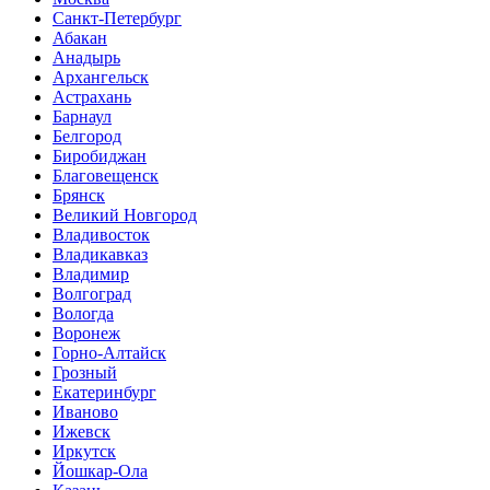
Санкт-Петербург
Абакан
Анадырь
Архангельск
Астрахань
Барнаул
Белгород
Биробиджан
Благовещенск
Брянск
Великий Новгород
Владивосток
Владикавказ
Владимир
Волгоград
Вологда
Воронеж
Горно-Алтайск
Грозный
Екатеринбург
Иваново
Ижевск
Иркутск
Йошкар-Ола