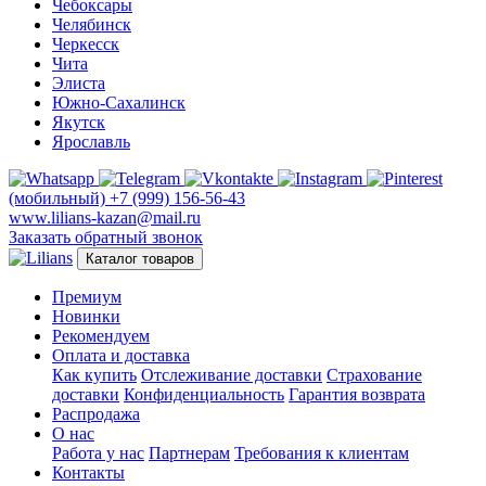
Чебоксары
Челябинск
Черкесск
Чита
Элиста
Южно-Сахалинск
Якутск
Ярославль
(мобильный)
+7 (999) 156-56-43
www.lilians-kazan@mail.ru
Заказать обратный звонок
Каталог товаров
Премиум
Новинки
Рекомендуем
Оплата и доставка
Как купить
Отслеживание доставки
Страхование
доставки
Конфиденциальность
Гарантия возврата
Распродажа
О нас
Работа у нас
Партнерам
Требования к клиентам
Контакты