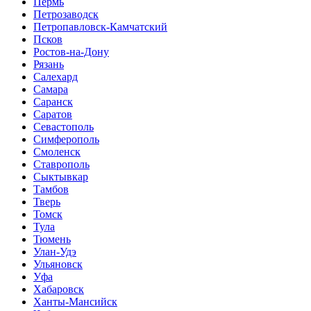
Пермь
Петрозаводск
Петропавловск-Камчатский
Псков
Ростов-на-Дону
Рязань
Салехард
Самара
Саранск
Саратов
Севастополь
Симферополь
Смоленск
Ставрополь
Сыктывкар
Тамбов
Тверь
Томск
Тула
Тюмень
Улан-Удэ
Ульяновск
Уфа
Хабаровск
Ханты-Мансийск