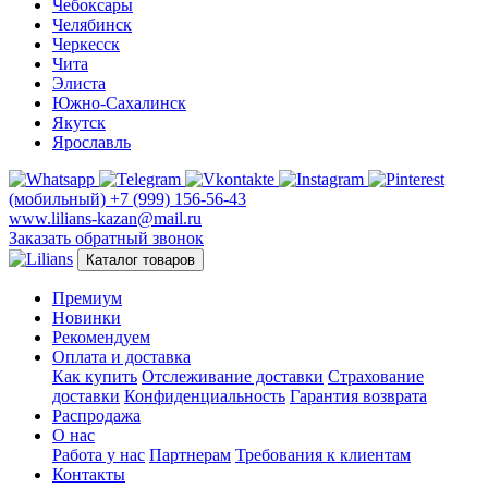
Чебоксары
Челябинск
Черкесск
Чита
Элиста
Южно-Сахалинск
Якутск
Ярославль
(мобильный)
+7 (999) 156-56-43
www.lilians-kazan@mail.ru
Заказать обратный звонок
Каталог товаров
Премиум
Новинки
Рекомендуем
Оплата и доставка
Как купить
Отслеживание доставки
Страхование
доставки
Конфиденциальность
Гарантия возврата
Распродажа
О нас
Работа у нас
Партнерам
Требования к клиентам
Контакты