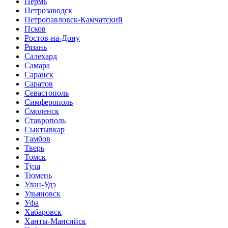
Пермь
Петрозаводск
Петропавловск-Камчатский
Псков
Ростов-на-Дону
Рязань
Салехард
Самара
Саранск
Саратов
Севастополь
Симферополь
Смоленск
Ставрополь
Сыктывкар
Тамбов
Тверь
Томск
Тула
Тюмень
Улан-Удэ
Ульяновск
Уфа
Хабаровск
Ханты-Мансийск