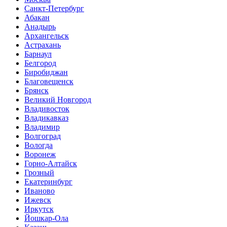
Санкт-Петербург
Абакан
Анадырь
Архангельск
Астрахань
Барнаул
Белгород
Биробиджан
Благовещенск
Брянск
Великий Новгород
Владивосток
Владикавказ
Владимир
Волгоград
Вологда
Воронеж
Горно-Алтайск
Грозный
Екатеринбург
Иваново
Ижевск
Иркутск
Йошкар-Ола