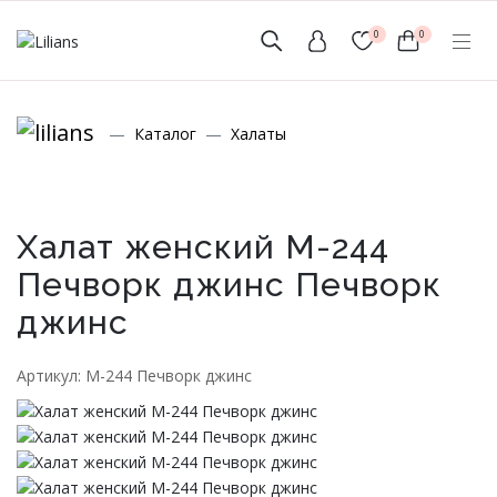
0
0
(мобильный)
Каталог
Халаты
+7 (999) 156-56-43
www.lilians-kazan@mail.ru
Халат женский М-244
Печворк джинс Печворк
джинс
Новинки
Артикул: М-244 Печворк джинс
Мужской Ассортимент
Детcкий трикотаж