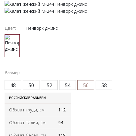
Женская одежда
Халаты
Цвет:
Печворк джинс
Домашняя одежда
Женские спортивные костюмы
Жакеты женские
Размер:
Комплекты женские повседневные
48
50
52
54
56
58
Куртка женская на молнии
РОССИЙСКИЕ РАЗМЕРЫ
Рекомендуем
Обхват груди, см
112
Футболки и блузки
Обхват талии, см
94
Обхват бедер, см
118