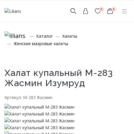
0
0
(мобильный)
Каталог
Халаты
+7 (999) 156-56-43
Женские махровые халаты
www.lilians-kazan@mail.ru
Халат купальный М-283
Жасмин Изумруд
Новинки
Артикул: М-283 Жасмин
Мужской Ассортимент
Детcкий трикотаж