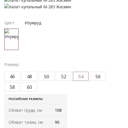
Женская одежда
Халаты
Цвет:
Изумруд
Домашняя одежда
Женские спортивные костюмы
Жакеты женские
Размер:
Комплекты женские повседневные
46
48
50
52
54
56
Куртка женская на молнии
58
60
РОССИЙСКИЕ РАЗМЕРЫ
Рекомендуем
Обхват груди, см
108
Футболки и блузки
Обхват талии, см
90