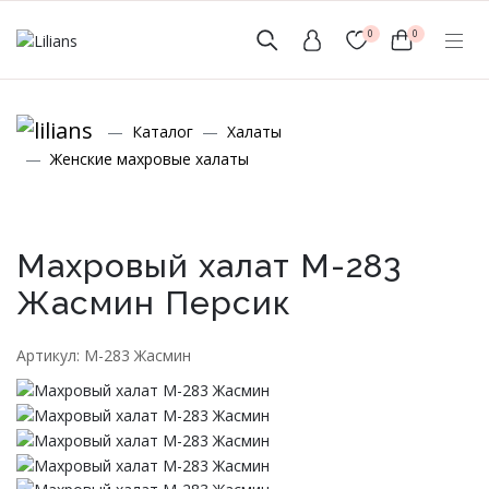
0
0
(мобильный)
Каталог
Халаты
+7 (999) 156-56-43
Женские махровые халаты
www.lilians-kazan@mail.ru
Махровый халат М-283
Жасмин Персик
Новинки
Артикул: М-283 Жасмин
Мужской Ассортимент
Детcкий трикотаж