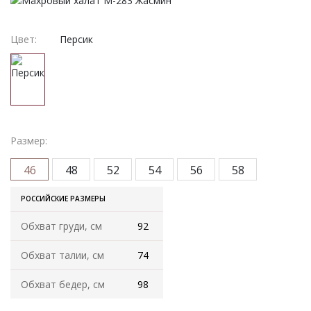
Женская одежда
Халаты
Цвет:
Персик
Домашняя одежда
Женские спортивные костюмы
Жакеты женские
Размер:
46
48
52
54
56
58
Комплекты женские повседневные
РОССИЙСКИЕ РАЗМЕРЫ
Куртка женская на молнии
Обхват груди, см
92
Рекомендуем
Обхват талии, см
74
Футболки и блузки
Обхват бедер, см
98