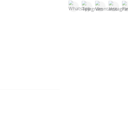
лнии
юки и юбки
Джемпер на молнии
Бриджи/Леггинсы