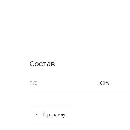
повседневные
мо
Состав
Фуфайки женские
Бр
Юбки
П/Э
100%
Брюки
Шорты
Лосины/
К разделу