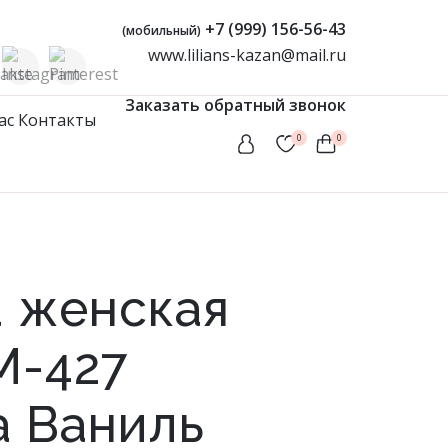
+7 (999) 156-56-43
(мобильный)
www.lilians-kazan@mail.ru
Заказать обратный звонок
ас
Контакты
0
0
Женская одежда
Туники
Мусульманские комплекты
 женская
Мусульманские платья
Платья
М-427
Сарафаны
 Ваниль