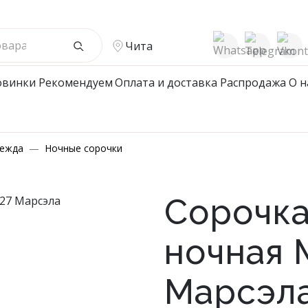
Чита
овинки
Рекомендуем
Оплата и доставка
Распродажа
О н
жской Ассортимент
Детcкий трикотаж
дежда
Ночные сорочки
ые халаты
Подростковые халаты
е халаты
Халаты
Сорочка
ые халаты
ты мужские/пижамы
ночная 
и/Джемпера/Поло/
ки
Марсэла
 Нижнее белье