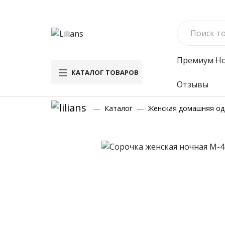
Премиум
Н
КАТАЛОГ ТОВАРОВ
Отзывы
Новинки
Му
Каталог
Женская домашняя о
Вафельн
Махровы
Велюров
Комплек
Брюки
Футболк
Водолаз
Мужское