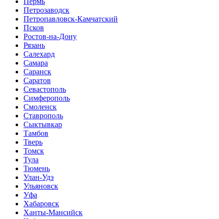
Пермь
Петрозаводск
Петропавловск-Камчатский
Псков
Ростов-на-Дону
Рязань
Салехард
Самара
Саранск
Саратов
Севастополь
Симферополь
Смоленск
Ставрополь
Сыктывкар
Тамбов
Тверь
Томск
Тула
Тюмень
Улан-Удэ
Ульяновск
Уфа
Хабаровск
Ханты-Мансийск