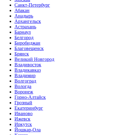
Санкт-Петербург
Абакан
Анадырь
Архангельск
Астрахань
Барнаул
Белгород
Биробиджан
Благовещенск
Брянск
Великий Новгород
Владивосток
Владикавказ
Владимир
Волгоград
Вологда
Воронеж
Горно-Алтайск
Грозный
Екатеринбург
Иваново
Ижевск
Иркутск
Йошкар-Ола