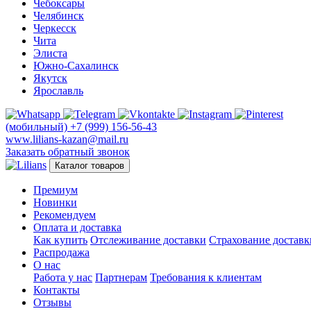
Чебоксары
Челябинск
Черкесск
Чита
Элиста
Южно-Сахалинск
Якутск
Ярославль
(мобильный)
+7 (999) 156-56-43
www.lilians-kazan@mail.ru
Заказать обратный звонок
Каталог товаров
Премиум
Новинки
Рекомендуем
Оплата и доставка
Как купить
Отслеживание доставки
Страхование доставк
Распродажа
О нас
Работа у нас
Партнерам
Требования к клиентам
Контакты
Отзывы