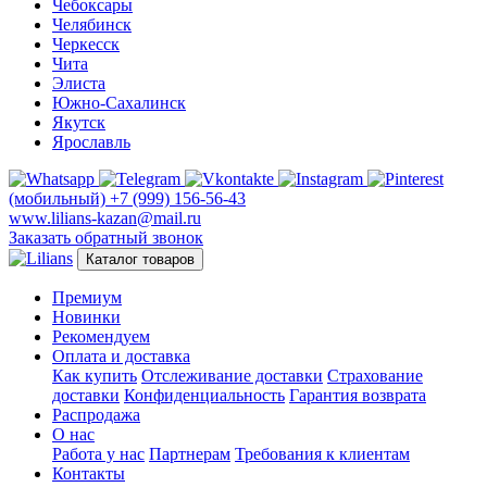
Чебоксары
Челябинск
Черкесск
Чита
Элиста
Южно-Сахалинск
Якутск
Ярославль
(мобильный)
+7 (999) 156-56-43
www.lilians-kazan@mail.ru
Заказать обратный звонок
Каталог товаров
Премиум
Новинки
Рекомендуем
Оплата и доставка
Как купить
Отслеживание доставки
Страхование
доставки
Конфиденциальность
Гарантия возврата
Распродажа
О нас
Работа у нас
Партнерам
Требования к клиентам
Контакты