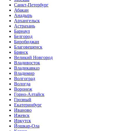
Санкт-Петербург
Абакан
Анадырь
Архангельск
Астрахань
Барнаул
Белгород
Биробиджан
Благовещенск
Брянск
Великий Новгород
Владивосток
Владикавказ
Владимир
Волгоград
Вологда
Воронеж
Горно-Алтайск
Грозный
Екатеринбург
Иваново
Ижевск
Иркутск
Йошкар-Ола