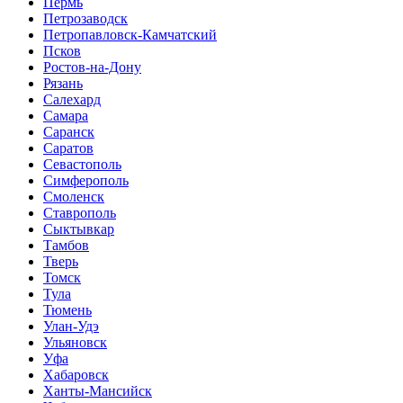
Пермь
Петрозаводск
Петропавловск-Камчатский
Псков
Ростов-на-Дону
Рязань
Салехард
Самара
Саранск
Саратов
Севастополь
Симферополь
Смоленск
Ставрополь
Сыктывкар
Тамбов
Тверь
Томск
Тула
Тюмень
Улан-Удэ
Ульяновск
Уфа
Хабаровск
Ханты-Мансийск