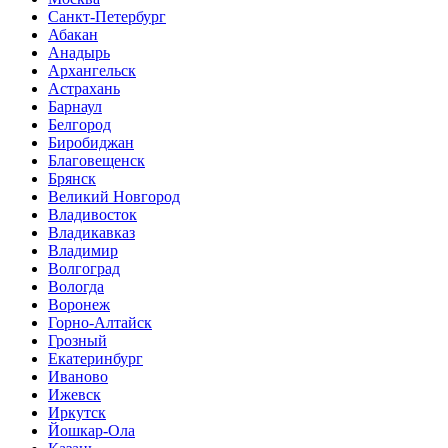
Санкт-Петербург
Абакан
Анадырь
Архангельск
Астрахань
Барнаул
Белгород
Биробиджан
Благовещенск
Брянск
Великий Новгород
Владивосток
Владикавказ
Владимир
Волгоград
Вологда
Воронеж
Горно-Алтайск
Грозный
Екатеринбург
Иваново
Ижевск
Иркутск
Йошкар-Ола