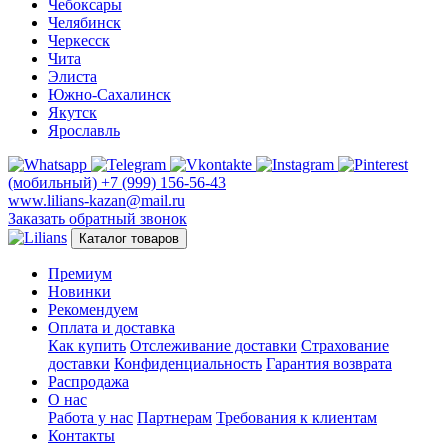
Чебоксары
Челябинск
Черкесск
Чита
Элиста
Южно-Сахалинск
Якутск
Ярославль
(мобильный)
+7 (999) 156-56-43
www.lilians-kazan@mail.ru
Заказать обратный звонок
Каталог товаров
Премиум
Новинки
Рекомендуем
Оплата и доставка
Как купить
Отслеживание доставки
Страхование
доставки
Конфиденциальность
Гарантия возврата
Распродажа
О нас
Работа у нас
Партнерам
Требования к клиентам
Контакты