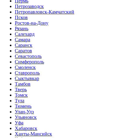
Пермь
Петрозаводск
Петропавловск-Камчатский
Псков
Ростов-на-Дону
Рязань
Салехард
Самара
Саранск
Саратов
Севастополь
Симферополь
Смоленск
Ставрополь
Сыктывкар
Тамбов
Тверь
Томск
Тула
Тюмень
Улан-Удэ
Ульяновск
Уфа
Хабаровск
Ханты-Мансийск