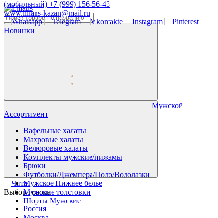
(мобильный)
+7 (999) 156-56-43
www.lilians-kazan@mail.ru
Новинки
Мужской
Ассортимент
Вафельные халаты
Махровые халаты
Велюровые халаты
Комплекты мужские/пижамы
Брюки
Футболки/Джемпера/Поло/Водолазки
Чита
Мужское Нижнее белье
Выбор города
Мужские толстовки
Шорты Мужские
Россия
Москва