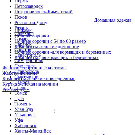
Пермь
Петрозаводск
Петропавловск-Камчатский
Псков
Домашняя одежда
Ростов-на-Дону
Рязань
Пижамы
Салехард
Ночные сорочки
Самара
Ночные сорочки с 54 по 68 размер
Саранск
Комплекты женские домашние
Саратов
Ночные сорочки -для кормящих и беременных
Севастополь
Комплекты для кормящих и беременных
Симферополь
Смоленск
Женские спортивные костюмы
Ставрополь
Жакеты женские
Сыктывкар
Комплекты женские повседневные
Тамбов
Куртка женская на молнии
Тверь
Рекомендуем
Томск
Тула
Тюмень
Улан-Удэ
Ульяновск
Уфа
Хабаровск
Ханты-Мансийск