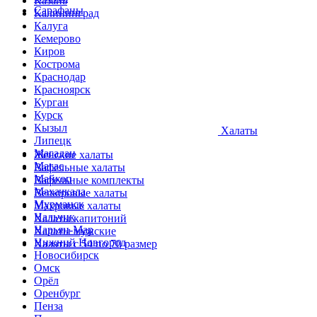
Казань
Сарафаны
Калининград
Калуга
Кемерово
Киров
Кострома
Краснодар
Красноярск
Курган
Курск
Кызыл
Халаты
Липецк
Магадан
Женские халаты
Магас
Вафельные халаты
Майкоп
Вафельные комплекты
Махачкала
Велюровые халаты
Мурманск
Махровые халаты
Нальчик
Халаты капитоний
Нарьян-Мар
Халаты мужские
Нижний Новгород
Халаты с 54 по 70 размер
Новосибирск
Омск
Орёл
Оренбург
Пенза