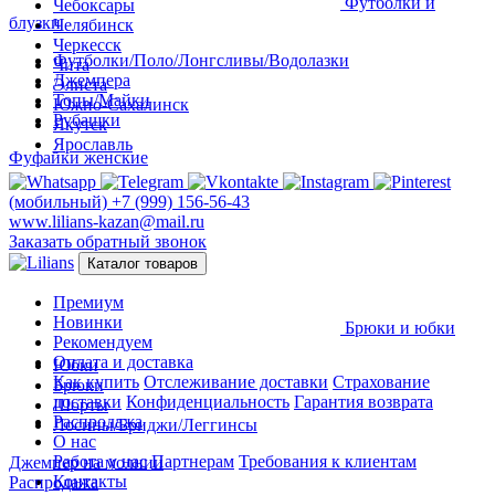
Футболки и
Чебоксары
блузки
Челябинск
Черкесск
Футболки/Поло/Лонгсливы/Водолазки
Чита
Джемпера
Элиста
Топы/Майки
Южно-Сахалинск
Рубашки
Якутск
Ярославль
Фуфайки женские
(мобильный)
+7 (999) 156-56-43
www.lilians-kazan@mail.ru
Заказать обратный звонок
Каталог товаров
Премиум
Новинки
Брюки и юбки
Рекомендуем
Оплата и доставка
Юбки
Как купить
Отслеживание доставки
Страхование
Брюки
доставки
Конфиденциальность
Гарантия возврата
Шорты
Распродажа
Лосины/Бриджи/Леггинсы
О нас
Работа у нас
Партнерам
Требования к клиентам
Джемпер на молнии
Контакты
Распродажа