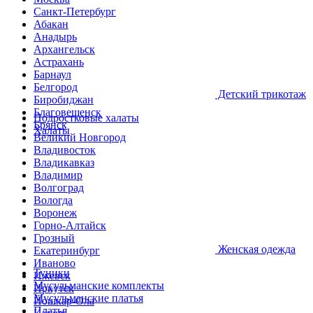
Санкт-Петербург
Абакан
Анадырь
Архангельск
Астрахань
Барнаул
Белгород
Детcкий трикотаж
Биробиджан
Благовещенск
Подростковые халаты
Брянск
Халаты
Великий Новгород
Владивосток
Владикавказ
Владимир
Волгоград
Вологда
Воронеж
Горно-Алтайск
Грозный
Женская одежда
Екатеринбург
Иваново
Туники
Ижевск
Мусульманские комплекты
Иркутск
Мусульманские платья
Йошкар-Ола
Платья