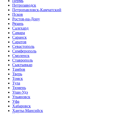
Пермь
Петрозаводск
Петропавловск-Камчатский
Псков
Ростов-на-Дону
Рязань
Салехард
Самара
Саранск
Саратов
Севастополь
Симферополь
Смоленск
Ставрополь
Сыктывкар
Тамбов
Тверь
Томск
Тула
Тюмень
Улан-Удэ
Ульяновск
Уфа
Хабаровск
Ханты-Мансийск