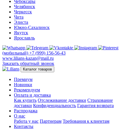
Чебоксары
Челябинск
Черкесск
Чита
Элиста
Южно-Сахалинск
Якутск
Ярославль
(мобильный)
+7 (999) 156-56-43
www.lilians-kazan@mail.ru
Заказать обратный звонок
Каталог товаров
Премиум
Новинки
Рекомендуем
Оплата и доставка
Как купить
Отслеживание доставки
Страхование
доставки
Конфиденциальность
Гарантия возврата
Распродажа
О нас
Работа у нас
Партнерам
Требования к клиентам
Контакты