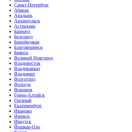
Санкт-Петербург
Абакан
Анадырь
Архангельск
Астрахань
Барнаул
Белгород
Биробиджан
Благовещенск
Брянск
Великий Новгород
Владивосток
Владикавказ
Владимир
Волгоград
Вологда
Воронеж
Горно-Алтайск
Грозный
Екатеринбург
Иваново
Ижевск
Иркутск
Йошкар-Ола