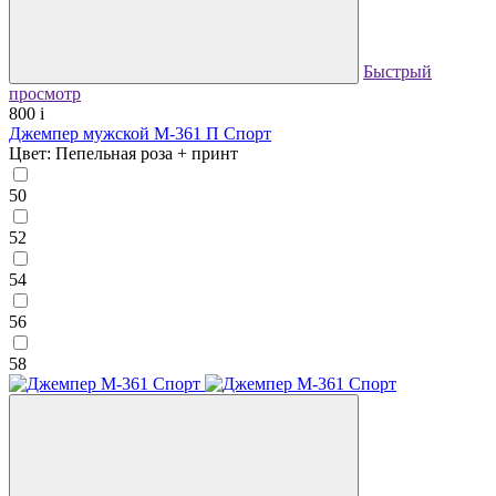
Быстрый
просмотр
800
i
Джемпер мужской М-361 П Спорт
Цвет: Пепельная роза + принт
50
52
54
56
58