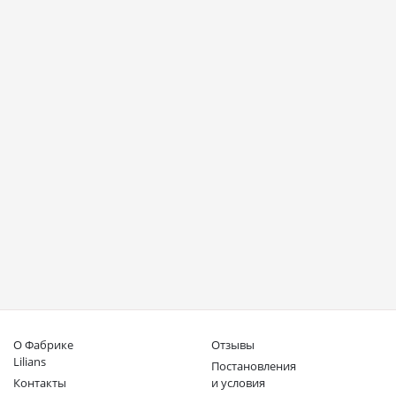
3 600
3 400
i
i
Махровый халат М-283
Махровый халат М-283
Жасмин
Жасмин
Цвет: Персик
Цвет: Розовый
О Фабрике
Отзывы
Lilians
Постановления
Контакты
и условия