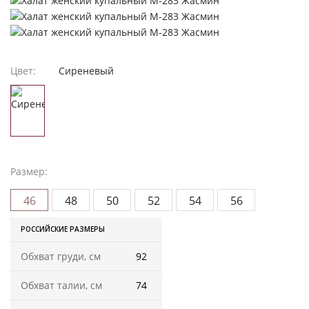
Женская одежда
Халаты
Домашняя одежда
Цвет:
Сиреневый
Женские спортивные костюмы
Жакеты женские
Размер:
Комплекты женские повседневные
46
48
50
52
54
56
Куртка женская на молнии
РОССИЙСКИЕ РАЗМЕРЫ
Рекомендуем
Обхват груди, см
92
Футболки и блузки
Обхват талии, см
74